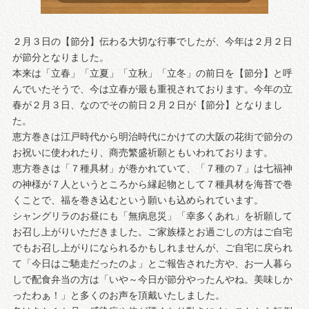
２月３日の【節分】伝わる大切な行事でしたが、今年は２月２日
が節分となりました。
本来は「立春」「立夏」「立秋」「立冬」の前日を【節分】と呼
んでいたそうで、今は立春が最も重視されております。今年の立
春が２月３日、なのでその前日２月２日が【節分】となりまし
た。
恵方巻きは江戸時代から明治時代にかけての大阪の花街で節分の
お祝いに使われたり、商売繁盛祈願ともいわれております。
恵方巻きは「７種具材」が巻かれていて、「７種の７」は七福神
の神様が７人というところから縁起物として７種具材を海苔で巻
くことで、福を巻き込むという願いも込められています。
シャングリラのお昼にも「無病息災」「幸多くあれ」を祈願して
お召し上がりいただきました。ご家族様とお過ごしの方はご自宅
でもお召し上がりになられるかもしれませんが、ご自宅に戻られ
て「今日はご馳走だったのよ」とご報告された方や、お一人暮ら
しで配食弁当の方は「いや～今日が節分やったんやね。美味しか
ったわぁ！」と多くのお声を頂戴いたしました。